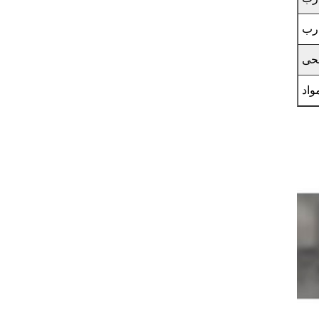
رب
حی
واد