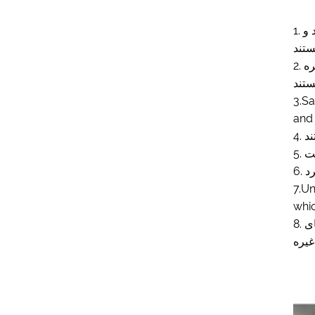
1. حفاظت از محیط زیست: با اتخاذ فناوری تولید ویژه بدون آلودگی، محصولات ضد اشعه ماوراء بنفش، بدون تشعشع، ضد باکتری هستند و
2. پایداری: محصولات مقاوم در برابر اسید و قلیایی قوی، ضد آب، ضد رطوبت، ضد کپک، ضد خوردگی، ضد پروانه، مقاوم در برابر شعله و غیره
3.Sa
and 
7.U
whic
8. طیف گسترده: مناسب برای اتاق نشیمن، دفاتر، آشپزخانه، توالت، مدارس، بیمارستان ها، زمین های ورزشی، آزمایشگاه ها، مکان های