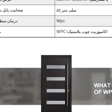
45 میلی متر
ضخامت پانل د
Wpc
درمان سط
WPC (کامپوزیت چوب پلاستیک)
م