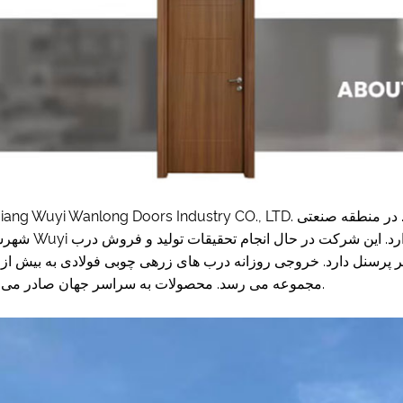
Zhejiang Wuyi Wanlong Doors Industry CO., LTD. در سال 2006 تاسیس شد. در منطقه صنعتی Wangshantou، شه
شهرستان Wuyi واقع شده است که تعداد زیادی کارخانه مونتاژ شده و محی
مجموعه می رسد. محصولات به سراسر جهان صادر می شود.