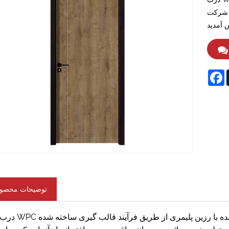
شرکت Wuyi Wanlong Door Industry Co., Ltd. به مشتریان از مشتریان برای
F
توضیحات محصو
درب های WPC داخلی ضد آب با سطح تمام شده از پودر فوق ریز چوب