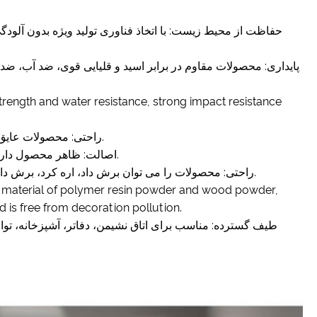
strength and water resistance, strong impact resistance
4. راحتی: محصولات عایق حرارت، عایق صدا، عایق، مقاومت در برابر روغن و آنتی استاتیک هستند.
5. اصالت: ظاهر محصول دارای زیبایی طبیعی، بافت راحت و احساس ساده بازگشت به طبیعت است.
6. راحتی: محصولات را می توان برش داد، اره کرد، برش داد، میخ کرد، چسباند، خم کرد، به راحتی نصب کرد و به دلخواه ترکیب کرد.
g material of polymer resin powder and wood powder,
 is free from decoration pollution.