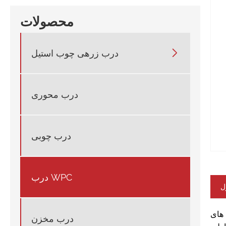
محصولات

درب زرهی چوب استیل
درب محوری
درب چوبی
درب WPC
ل
 مخلوط شده با رزین پلیمری از طریق فرآیند قالب گیری ساخته شده
درب مخزن