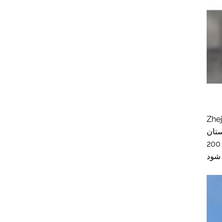
ر Quanxi،
ط زیبا دارد. این شرکت در حال انجام تحقیقات تولید و فروش درب
های زرهی چوبی فولادی است. در حال حاضر این شرکت 166 نفر پرسنل دارد. خروجی روزانه درب های زرهی چوبی فولادی به بیش از 200