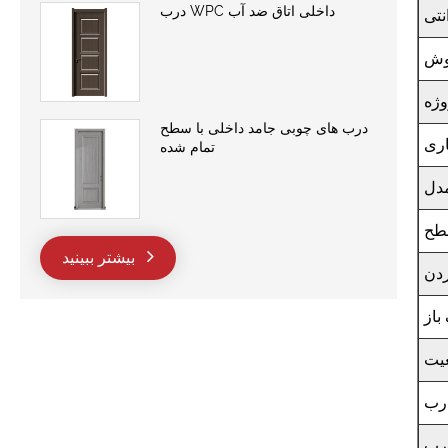
درب WPC داخلی اتاق ضد آب
نتی
وش
وژه
درب های چوبی جامد داخلی با سطح
اری
تمام شده
دل
طح
بیشتر ببینید
ردن
باز
یت
درب
رب