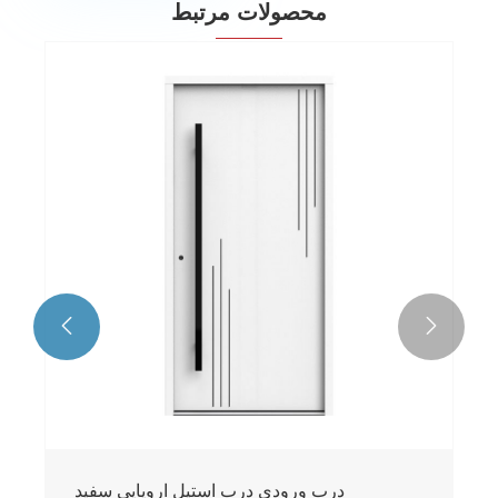
محصولات مرتبط


درب ورودی درب استیل اروپایی سفید