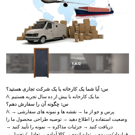
س: آیا شما یک کارخانه یا یک شرکت تجاری هستید؟
A: ما یک کارخانه با بیش از ده سال تجربه هستیم.
س: چگونه آن را سفارش دهم؟
A: پرس و جو از ما → نقشه ها و نمونه های سفارشی →
وضعیت استفاده را اطلاع دهید → توصیه طراحی محصول ما را
دریافت کنید → جزئیات مذاکره → نمونه را تأیید کنید →
قرارداد/سپرده → تولید انبوه → کالا آماده → تعادل / تحویل →